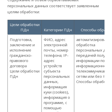
персональных данных соответствует заявленным
целям обработки:
Цели обработки
ПДн
Категории ПДн
Способы обрабо
Подготовка,
ФИО, адрес
автоматизированн
заключение и
электронной
обработка
исполнение
почты, номер
персональных данн
гражданско-
телефона; IP-
передачей получе
правового
адрес
информации по
договора
устройств
информационно-
Цели обработки
субъекта
телекоммуникацио
ПДн
персональных
сетям или без тако
данных,
Способы обработки
информация
куки (cookies),
информация о
программе, с
помощью